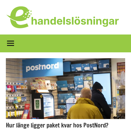
Hoppa
till
innehåll
Vad
är
e-
handel?
Definition,
fördelar,
exempel.
Hur länge ligger paket kvar hos PostNord?