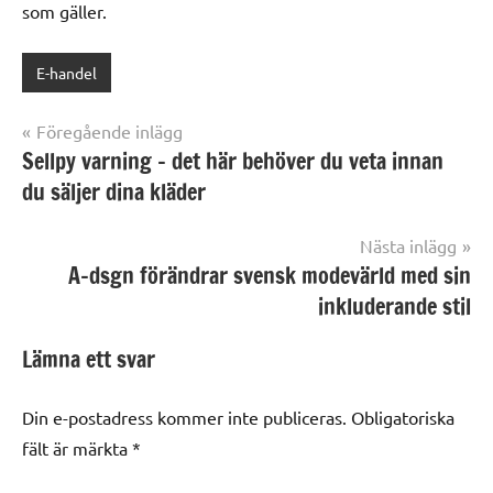
som gäller.
E-handel
Inläggsnavigering
Föregående inlägg
Sellpy varning – det här behöver du veta innan
du säljer dina kläder
Nästa inlägg
A-dsgn förändrar svensk modevärld med sin
inkluderande stil
Lämna ett svar
Din e-postadress kommer inte publiceras.
Obligatoriska
fält är märkta
*