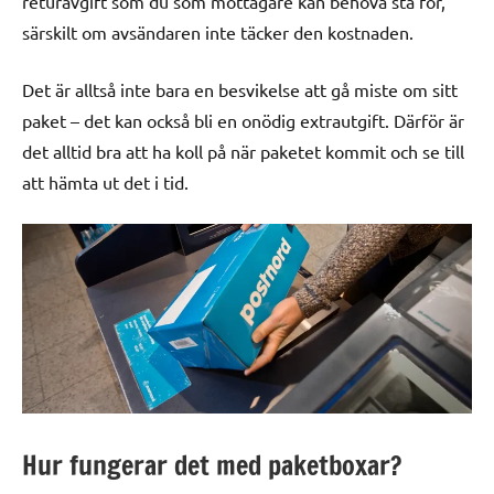
returavgift som du som mottagare kan behöva stå för,
särskilt om avsändaren inte täcker den kostnaden.
Det är alltså inte bara en besvikelse att gå miste om sitt
paket – det kan också bli en onödig extrautgift. Därför är
det alltid bra att ha koll på när paketet kommit och se till
att hämta ut det i tid.
Hur fungerar det med paketboxar?