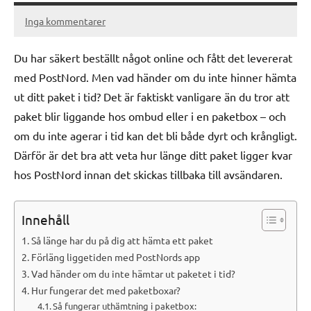
Inga kommentarer
november
Karin
25,
Du har säkert beställt något online och fått det levererat
2025
med PostNord. Men vad händer om du inte hinner hämta
ut ditt paket i tid? Det är faktiskt vanligare än du tror att
paket blir liggande hos ombud eller i en paketbox – och
om du inte agerar i tid kan det bli både dyrt och krångligt.
Därför är det bra att veta hur länge ditt paket ligger kvar
hos PostNord innan det skickas tillbaka till avsändaren.
Innehåll
Så länge har du på dig att hämta ett paket
Förläng liggetiden med PostNords app
Vad händer om du inte hämtar ut paketet i tid?
Hur fungerar det med paketboxar?
Så fungerar uthämtning i paketbox: