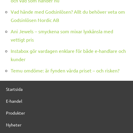
och vad som händer nu
Vad hände med Godsinlösen? Allt du behöver veta om
Godsinlösen Nordic AB
Ani Jewels – smyckena som mixar lyxkänsla med
vettigt pris
Instabox gör vardagen enklare för både e‑handlare och
kunder
Temu omdöme: är fynden värda priset – och risken?
Startsida
E-handel
Produkter
Nyheter